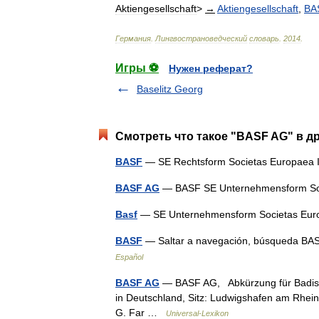
Aktiengesellschaft
>
→
Aktiengesellschaft
,
BA
Германия
.
Лингвострановедческий
словарь
.
2014
.
Игры ⚽
Нужен реферат?
Baselitz Georg
Смотреть что такое "BASF AG" в д
BASF
— SE Rechtsform Societas Europaea
BASF AG
— BASF SE Unternehmensform So
Basf
— SE Unternehmensform Societas Eu
BASF
— Saltar a navegación, búsqueda B
Español
BASF AG
— BASF AG, Abkürzung für Badisch
in Deutschland, Sitz: Ludwigshafen am Rhein
G. Far …
Universal-Lexikon